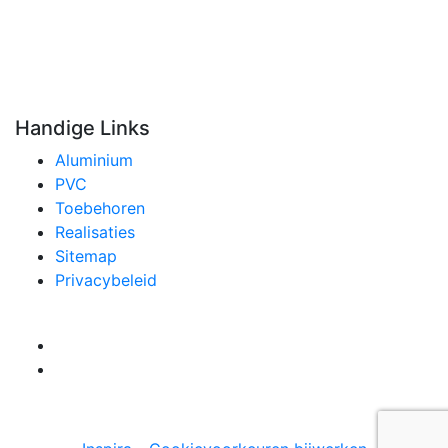
Telefoon
+32 (0)14/70.64.45
Kantoor & Showroom
Hoge Mauw 1060, 2370 Arendonk
Handige Links
Aluminium
PVC
Toebehoren
Realisaties
Sitemap
Privacybeleid
Volg ons:
© 2022 JVD Aluminiumwerken - BE 0472.637.250 -